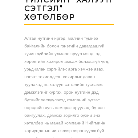
СЭТГЭЛ”
ХӨТӨЛБӨР
Алтай нутгийн иргэд, малчин түмнээ
байгалийн болон гэнэтийн давагдашгүй
хүчин зүйлийн улмаас эрүүл мэнд, эд
хөрөнгийн хохирол амсаж болзошгүй үед,
урьдчилан сэргийлэх арга хэмжээ авах,
нэгэнт тохиолдсон хохирлыг даван
туулахад нь халуун сэтгэлийн тусламж
дэмжлэгийг хүргэх, орон нутгийн дэд
бүтцийг хөгжүүлэхэд компаний зүгээс
өөрсдийн хувь нэмэрээ оруулах, бүтээн
байгуулах, дэмжих зорилго бүхий энэ
хөтөлбөр нь манай компаний Нийгмийн
хариуцлагын чиглэлээр хэрэгжүүлж буй