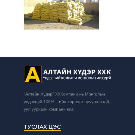
“Алтайн Хүдэр” ХХКомпани нь Монголын
үндэсний 100% – ийн хөрөнгө оруулалттай
уул уурхайн компани юм.
ТУСЛАХ ЦЭС