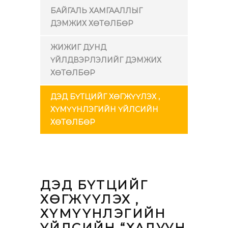
БАЙГАЛЬ ХАМГААЛЛЫГ
ДЭМЖИХ ХӨТӨЛБӨР
ЖИЖИГ ДУНД
ҮЙЛДВЭРЛЭЛИЙГ ДЭМЖИХ
ХӨТӨЛБӨР
ДЭД БҮТЦИЙГ ХӨГЖҮҮЛЭХ ,
ХҮМҮҮНЛЭГИЙН ҮЙЛСИЙН
ХӨТӨЛБӨР
ДЭД БҮТЦИЙГ
ХӨГЖҮҮЛЭХ ,
ХҮМҮҮНЛЭГИЙН
ҮЙЛСИЙН “ХАЛУУН