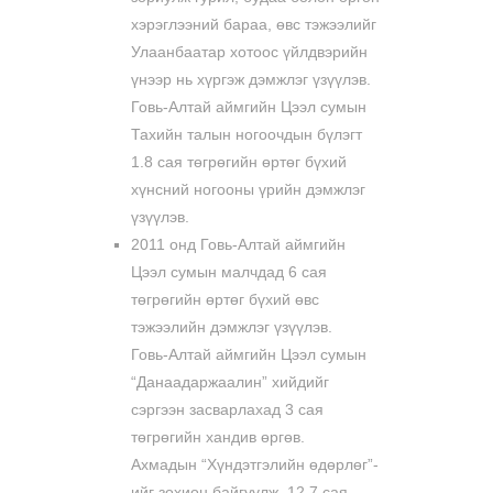
хэрэглээний бараа, өвс тэжээлийг
Улаанбаатар хотоос үйлдвэрийн
үнээр нь хүргэж дэмжлэг үзүүлэв.
Говь-Алтай аймгийн Цээл сумын
Тахийн талын ногоочдын бүлэгт
1.8 сая төгрөгийн өртөг бүхий
хүнсний ногооны үрийн дэмжлэг
үзүүлэв.
2011 онд Говь-Алтай аймгийн
Цээл сумын малчдад 6 сая
төгрөгийн өртөг бүхий өвс
тэжээлийн дэмжлэг үзүүлэв.
Говь-Алтай аймгийн Цээл сумын
“Данаадаржаалин” хийдийг
сэргээн засварлахад 3 сая
төгрөгийн хандив өргөв.
Ахмадын “Хүндэтгэлийн өдөрлөг”-
ийг зохион байгуулж, 12.7 сая