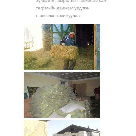
хүндэтгэл, амралтын төвийг 30 сая
төгрөгийн дэмжлэг үзүүлэн
шинэчлэн тохижуулав.