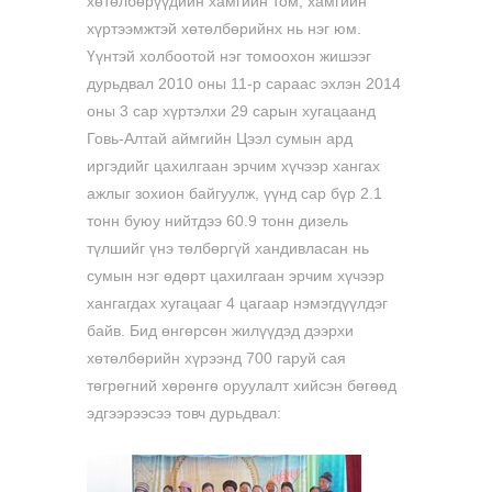
хөтөлбөрүүдийн хамгийн том, хамгийн
хүртээмжтэй хөтөлбөрийнх нь нэг юм.
Үүнтэй холбоотой нэг томоохон жишээг
дурьдвал 2010 оны 11-р сараас эхлэн 2014
оны 3 сар хүртэлхи 29 сарын хугацаанд
Говь-Алтай аймгийн Цээл сумын ард
иргэдийг цахилгаан эрчим хүчээр хангах
ажлыг зохион байгуулж, үүнд сар бүр 2.1
тонн буюу нийтдээ 60.9 тонн дизель
түлшийг үнэ төлбөргүй хандивласан нь
сумын нэг өдөрт цахилгаан эрчим хүчээр
хангагдах хугацааг 4 цагаар нэмэгдүүлдэг
байв. Бид өнгөрсөн жилүүдэд дээрхи
хөтөлбөрийн хүрээнд 700 гаруй сая
төгрөгний хөрөнгө оруулалт хийсэн бөгөөд
эдгээрээсээ товч дурьдвал: