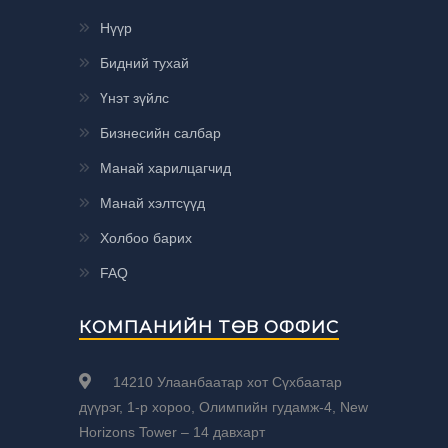
Нүүр
Бидний тухай
Үнэт зүйлс
Бизнесийн салбар
Манай харилцагчид
Манай хэлтсүүд
Холбоо барих
FAQ
КОМПАНИЙН ТӨВ ОФФИС
14210 Улаанбаатар хот Сүхбаатар
дүүрэг, 1-р хороо, Олимпийн гудамж-4, New
Horizons Tower – 14 давхарт