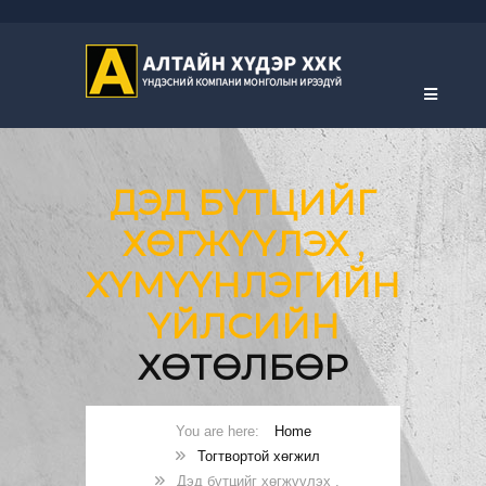
ДЭД БҮТЦИЙГ
ХӨГЖҮҮЛЭХ ,
ХҮМҮҮНЛЭГИЙН
ҮЙЛСИЙН
ХӨТӨЛБӨР
Home
Тогтвортой хөгжил
Дэд бүтцийг хөгжүүлэх ,