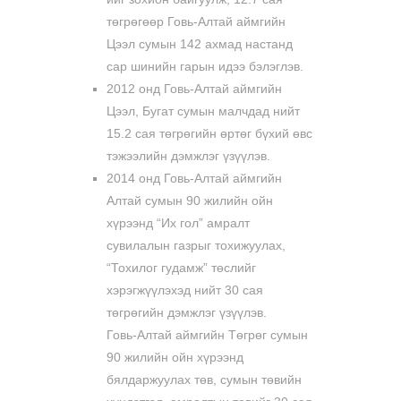
төгрөгөөр Говь-Алтай аймгийн
Цээл сумын 142 ахмад настанд
сар шинийн гарын идээ бэлэглэв.
2012 онд Говь-Алтай аймгийн
Цээл, Бугат сумын малчдад нийт
15.2 сая төгрөгийн өртөг бүхий өвс
тэжээлийн дэмжлэг үзүүлэв.
2014 онд Говь-Алтай аймгийн
Алтай сумын 90 жилийн ойн
хүрээнд “Их гол” амралт
сувилалын газрыг тохижуулах,
“Тохилог гудамж” төслийг
хэрэгжүүлэхэд нийт 30 сая
төгрөгийн дэмжлэг үзүүлэв.
Говь-Алтай аймгийн Төгрөг сумын
90 жилийн ойн хүрээнд
бялдаржуулах төв, сумын төвийн