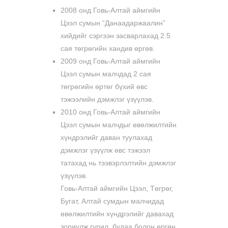
2008 онд Говь-Алтай аймгийн
Цээл сумын “Данаадаржаалин”
хийдийг сэргээн засварлахад 2.5
сая төгрөгийн хандив өргөв.
2009 онд Говь-Алтай аймгийн
Цээл сумын малчдад 2 сая
төгрөгийн өртөг бүхий өвс
тэжээлийн дэмжлэг үзүүлэв.
2010 онд Говь-Алтай аймгийн
Цээл сумын малчдыг өвөлжилтийн
хүндрэлийг даван туулахад
дэмжлэг үзүүлж өвс тэжээл
татахад нь тээвэрлэлтийн дэмжлэг
үзүүлэв.
Говь-Алтай аймгийн Цээл, Төгрөг,
Бугат, Алтай сумдын малчидад
өвөлжилтийн хүндрэлийг давахад
зориулж гурил, будаа болон өргөн