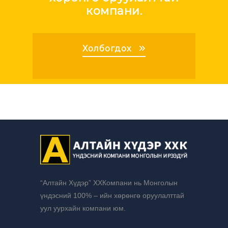
компани.
Холбогдох
“Алтайн Хүдэр” ХХКомпани нь Монголын
үндэсний 100% – ийн хөрөнгө оруулалттай
уул уурхайн компани юм.