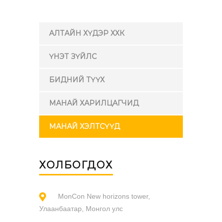
АЛТАЙН ХҮДЭР ХХК
ҮНЭТ ЗҮЙЛС
БИДНИЙ ТҮҮХ
МАНАЙ ХАРИЛЦАГЧИД
МАНАЙ ХЭЛТСҮҮД
ХОЛБОГДОХ
MonCon New horizons tower,
Улаанбаатар, Монгол улс