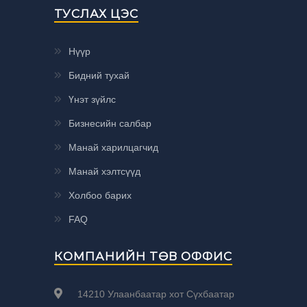
ТУСЛАХ ЦЭС
Нүүр
Бидний тухай
Үнэт зүйлс
Бизнесийн салбар
Манай харилцагчид
Манай хэлтсүүд
Холбоо барих
FAQ
КОМПАНИЙН ТӨВ ОФФИС
14210 Улаанбаатар хот Сүхбаатар