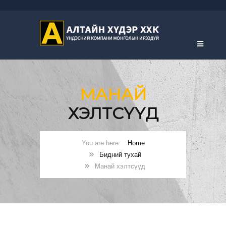
МАНАЙ
ХЭЛТСҮҮД
Home
Бидний тухай
Манай хэлтсүүд