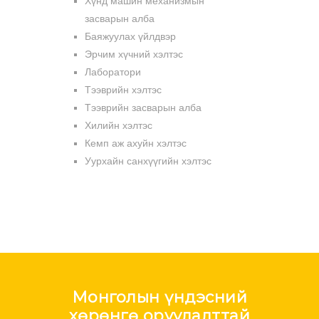
Хүнд машин механизмын
засварын алба
Баяжуулах үйлдвэр
Эрчим хүчний хэлтэс
Лаборатори
Тээврийн хэлтэс
Тээврийн засварын алба
Хилийн хэлтэс
Кемп аж ахуйн хэлтэс
Уурхайн санхүүгийн хэлтэс
Монголын үндэсний
хөрөнгө оруулалттай