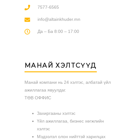
7577-6565
info@altainkhuder.mn
Да – Ба 8:00 – 17:00
МАНАЙ ХЭЛТСҮҮД
Манай компани нь 24 хэлтэс, албатай үйл
ажиллагаа явуулдаг.
ТӨВ ОФФИС
Захиргааны хэлтэс
Үйл ажиллагаа, бизнес хөгжлийн
хэлтэс
Мэдээлэл олон нийттэй харилцах