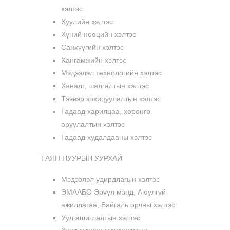
хэлтэс
Хуулийн хэлтэс
Хүний нөөцийн хэлтэс
Санхүүгийн хэлтэс
Хангамжийн хэлтэс
Мэдээлэл технологийн хэлтэс
Хяналт, шалгалтын хэлтэс
Тээвэр зохицуулалтын хэлтэс
Гадаад харилцаа, хөрөнгө
оруулалтын хэлтэс
Гадаад худалдааны хэлтэс
ТАЯН НУУРЫН УУРХАЙ
Мэдээлэл удирдлагын хэлтэс
ЭМААБО Эрүүл мэнд, Аюулгүй
ажиллагаа, Байгаль орчны хэлтэс
Уул ашиглалтын хэлтэс