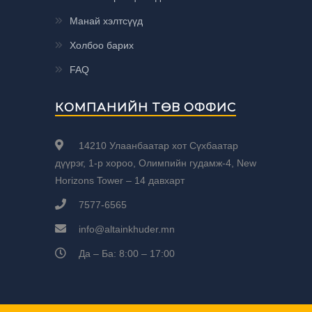
Манай хэлтсүүд
Холбоо барих
FAQ
КОМПАНИЙН ТӨВ ОФФИС
14210 Улаанбаатар хот Сүхбаатар
дүүрэг, 1-р хороо, Олимпийн гудамж-4, New
Horizons Tower – 14 давхарт
7577-6565
info@altainkhuder.mn
Да – Ба: 8:00 – 17:00