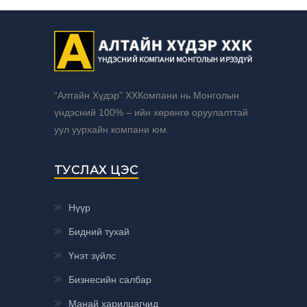
“Алтайн Хүдэр” ХХКомпани нь Монголын
үндэсний 100% – ийн хөрөнгө оруулалттай
уул уурхайн компани юм.
ТУСЛАХ ЦЭС
Нүүр
Бидний тухай
Үнэт зүйлс
Бизнесийн салбар
Манай харилцагчид