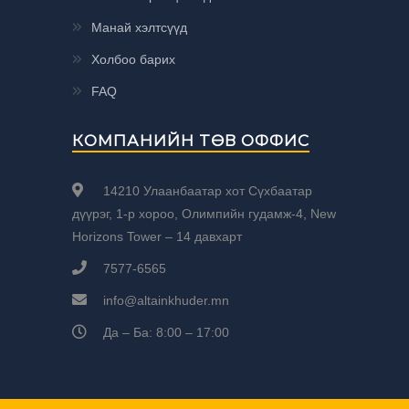
Манай хэлтсүүд
Холбоо барих
FAQ
КОМПАНИЙН ТӨВ ОФФИС
14210 Улаанбаатар хот Сүхбаатар
дүүрэг, 1-р хороо, Олимпийн гудамж-4, New
Horizons Tower – 14 давхарт
7577-6565
info@altainkhuder.mn
Да – Ба: 8:00 – 17:00