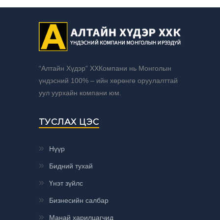
“Алтайн Хүдэр” ХХКомпани нь Монголын
үндэсний 100% – ийн хөрөнгө оруулалттай
уул уурхайн компани юм.
ТУСЛАХ ЦЭС
Нүүр
Бидний тухай
Үнэт зүйлс
Бизнесийн салбар
Манай харилцагчид