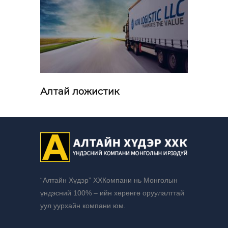
Алтай ложистик
“Алтайн Хүдэр” ХХКомпани нь Монголын
үндэсний 100% – ийн хөрөнгө оруулалттай
уул уурхайн компани юм.