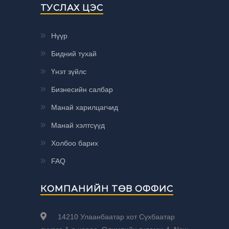
ТУСЛАХ ЦЭС
Нүүр
Бидний тухай
Үнэт зүйлс
Бизнесийн салбар
Манай харилцагчид
Манай хэлтсүүд
Холбоо барих
FAQ
КОМПАНИЙН ТӨВ ОФФИС
14210 Улаанбаатар хот Сүхбаатар