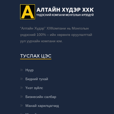
“Алтайн Хүдэр” ХХКомпани нь Монголын
үндэсний 100% – ийн хөрөнгө оруулалттай
уул уурхайн компани юм.
ТУСЛАХ ЦЭС
Нүүр
Бидний тухай
Үнэт зүйлс
Бизнесийн салбар
Манай харилцагчид