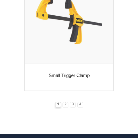
Small Trigger Clamp
1
2
3
4