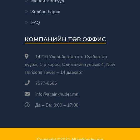
Манай хэлтсүүд
Холбоо барих
FAQ
КОМПАНИЙН ТӨВ ОФФИС
14210 Улаанбаатар хот Сүхбаатар
дүүрэг, 1-р хороо, Олимпийн гудамж-4, New
Horizons Tower – 14 давхарт
7577-6565
info@altainkhuder.mn
Да – Ба: 8:00 – 17:00
Copyright ©2021 Altainkhuder.mn