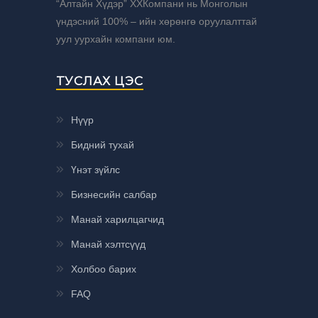
“Алтайн Хүдэр” ХХКомпани нь Монголын
үндэсний 100% – ийн хөрөнгө оруулалттай
уул уурхайн компани юм.
ТУСЛАХ ЦЭС
Нүүр
Бидний тухай
Үнэт зүйлс
Бизнесийн салбар
Манай харилцагчид
Манай хэлтсүүд
Холбоо барих
FAQ