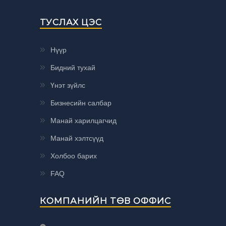
ТУСЛАХ ЦЭС
Нүүр
Бидний тухай
Үнэт зүйлс
Бизнесийн салбар
Манай харилцагчид
Манай хэлтсүүд
Холбоо барих
FAQ
КОМПАНИЙН ТӨВ ОФФИС