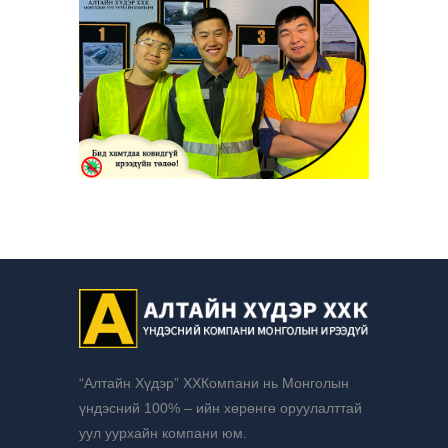
“Алтайн Хүдэр” ХХКомпани нь Монголын
үндэсний 100% – ийн хөрөнгө оруулалттай
уул уурхайн компани юм.